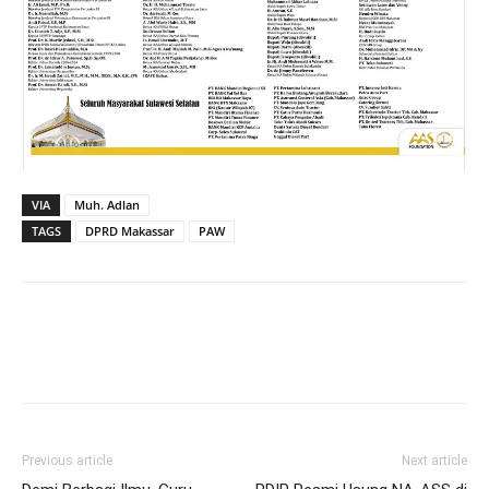
VIA
Muh. Adlan
TAGS
DPRD Makassar
PAW
Previous article
Next article