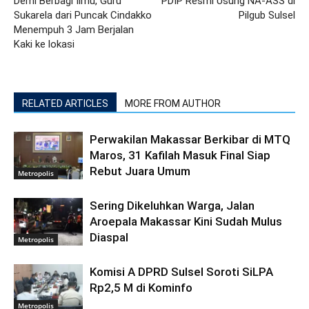
Demi Berbagi Ilmu, Guru
PDIP Resmi Usung NA-ASS di
Sukarela dari Puncak Cindakko
Pilgub Sulsel
Menempuh 3 Jam Berjalan
Kaki ke lokasi
RELATED ARTICLES
MORE FROM AUTHOR
Perwakilan Makassar Berkibar di MTQ
Maros, 31 Kafilah Masuk Final Siap
Rebut Juara Umum
Metropolis
Sering Dikeluhkan Warga, Jalan
Aroepala Makassar Kini Sudah Mulus
Diaspal
Metropolis
Komisi A DPRD Sulsel Soroti SiLPA
Rp2,5 M di Kominfo
Metropolis