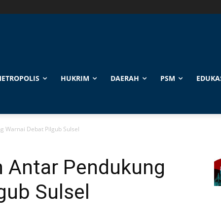
ETROPOLIS
HUKRIM
DAERAH
PSM
EDUKA
g Warnai Debat Pilgub Sulsel
n Antar Pendukung
gub Sulsel