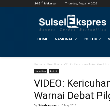
C
Thursday, August 6, 2026
24.6
Makassar
HOME
NASIONAL
POLITIK
M
Home
Headline
VIDEO: Kericuhan Antar Pendukun
Headline
Politik
VIDEO: Kericuha
Warnai Debat Pil
By
Sulselekspres
-
10 May 2018