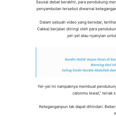
Seusai debat berakhir, para pendukung me
penyambutan tersebut diwarnai ketegangan
Dalam sebuah video yang beredar, terlih
Cakka) berjalan diiringi oleh para penduk
yel-yel atau nyanyian untu
Nurdin Halid: Hujan Emas di Ka
Warning dari Ic
Saling Sindir Nurdin Abdullah da
Yel-yel ini nampaknya membuat pendukung 
calonmu lewat,” teriak
Keteganganpun tak dapat dihindari. Bebe
m