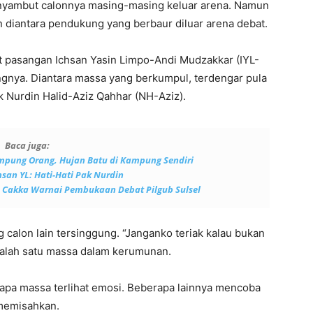
nyambut calonnya masing-masing keluar arena. Namun
 diantara pendukung yang berbaur diluar arena debat.
at pasangan Ichsan Yasin Limpo-Andi Mudzakkar (IYL-
ungnya. Diantara massa yang berkumpul, terdengar pula
k Nurdin Halid-Aziz Qahhar (NH-Aziz).
Baca juga:
mpung Orang, Hujan Batu di Kampung Sendiri
hsan YL: Hati-Hati Pak Nurdin
n Cakka Warnai Pembukaan Debat Pilgub Sulsel
calon lain tersinggung. “Janganko teriak kalau bukan
 salah satu massa dalam kerumunan.
rapa massa terlihat emosi. Beberapa lainnya mencoba
emisahkan.