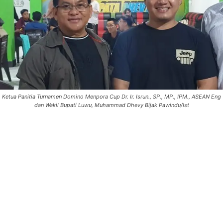
Ketua Panitia Turnamen Domino Menpora Cup Dr. Ir. Isrun., SP., MP., IPM., ASEAN Eng
dan Wakil Bupati Luwu, Muhammad Dhevy Bijak Pawindu/Ist
0