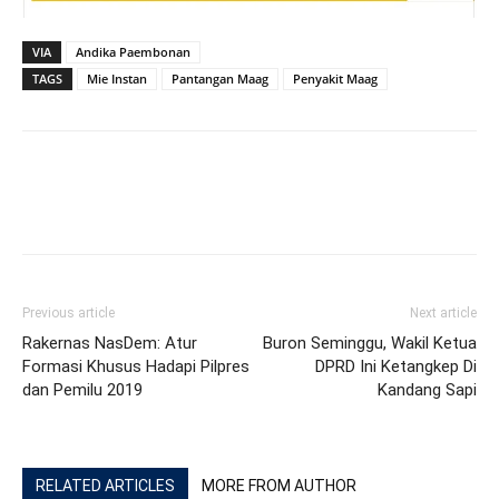
VIA
Andika Paembonan
TAGS
Mie Instan
Pantangan Maag
Penyakit Maag
Previous article
Next article
Rakernas NasDem: Atur
Buron Seminggu, Wakil Ketua
Formasi Khusus Hadapi Pilpres
DPRD Ini Ketangkep Di
dan Pemilu 2019
Kandang Sapi
RELATED ARTICLES
MORE FROM AUTHOR