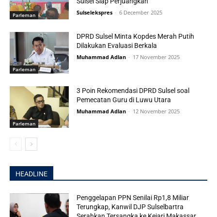
Sulsel Siap Perjuangkan
Sulselekspres
-
6 December 2025
Parleman
DPRD Sulsel Minta Kopdes Merah Putih
Dilakukan Evaluasi Berkala
Muhammad Adlan
-
17 November 2025
Parleman
3 Poin Rekomendasi DPRD Sulsel soal
Pemecatan Guru di Luwu Utara
Muhammad Adlan
-
12 November 2025
Parleman
HEADLINE
Penggelapan PPN Senilai Rp1,8 Miliar
Terungkap, Kanwil DJP Sulselbartra
Serahkan Tersangka ke Kejari Makassar