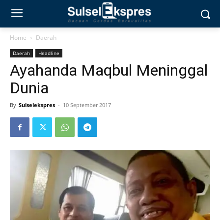
Home
Daerah
Daerah
Headline
Ayahanda Maqbul Meninggal
Dunia
By
Sulselekspres
-
10 September 2017