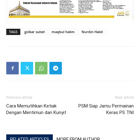
TAGS
golkar sulsel
maqbul halim
Nurdin Halid
Previous article
Next article
Cara Memutihkan Ketiak
PSM Siap Jamu Permainan
Dengan Mentimun dan Kunyit
Keras PS TNI
RELATED ARTICLES
MORE FROM AUTHOR