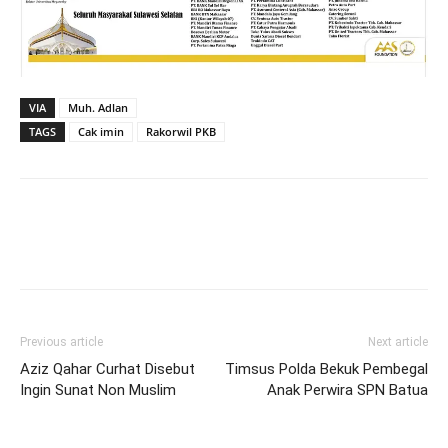
VIA
Muh. Adlan
TAGS
Cak imin
Rakorwil PKB
Previous article
Next article
Aziz Qahar Curhat Disebut
Timsus Polda Bekuk Pembegal
Ingin Sunat Non Muslim
Anak Perwira SPN Batua