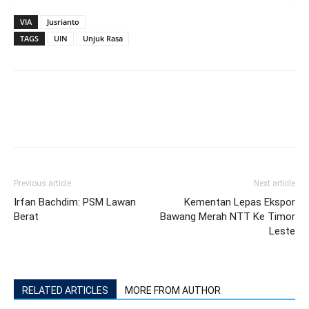
VIA
Jusrianto
TAGS
UIN
Unjuk Rasa
Previous article
Next article
Irfan Bachdim: PSM Lawan
Kementan Lepas Ekspor
Berat
Bawang Merah NTT Ke Timor
Leste
RELATED ARTICLES
MORE FROM AUTHOR