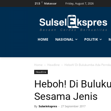
C
Friday, August 7, 2026
21.5
Makassar
HOME
NASIONAL
POLITIK
M
Home
Headline
Heboh! Di Bulukumba Ada Pernik
Headline
Heboh! Di Buluk
Sesama Jenis
By
Sulselekspres
-
27 September 2017