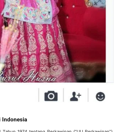
 Indonesia
 Tahun 1974 tentang Perkawinan (“UU Perkawinan”),