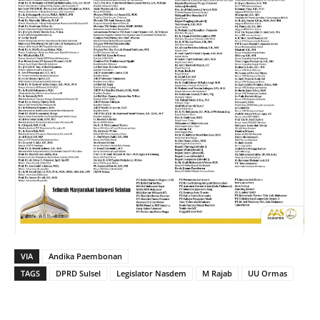
VIA
Andika Paembonan
TAGS
DPRD Sulsel
Legislator Nasdem
M Rajab
UU Ormas