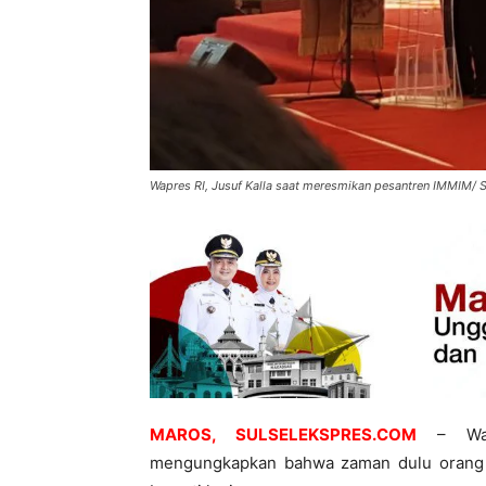
Wapres RI, Jusuf Kalla saat meresmikan pesantren IMMI
MAROS, SULSELEKSPRES.COM
– Waki
mengungkapkan bahwa zaman dulu orang a