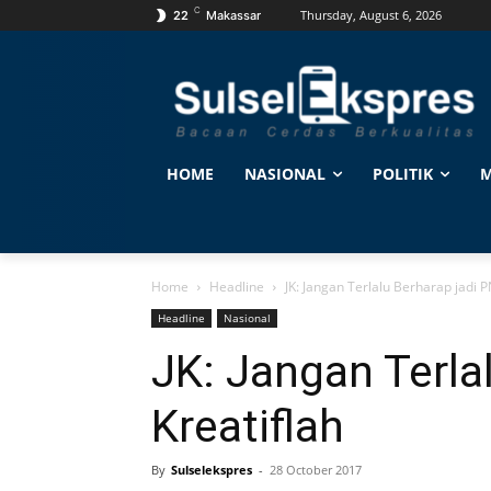
C
Thursday, August 6, 2026
22
Makassar
HOME
NASIONAL
POLITIK
M
Home
Headline
JK: Jangan Terlalu Berharap jadi P
Headline
Nasional
JK: Jangan Terla
Kreatiflah
By
Sulselekspres
-
28 October 2017