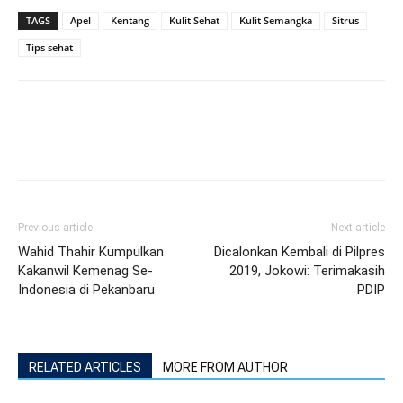
TAGS
Apel
Kentang
Kulit Sehat
Kulit Semangka
Sitrus
Tips sehat
Previous article
Next article
Wahid Thahir Kumpulkan
Dicalonkan Kembali di Pilpres
Kakanwil Kemenag Se-
2019, Jokowi: Terimakasih
Indonesia di Pekanbaru
PDIP
RELATED ARTICLES
MORE FROM AUTHOR