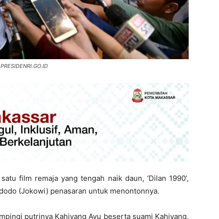
/ PRESIDENRI.GO.ID
 satu film remaja yang tengah naik daun, ‘Dilan 1990’,
idodo (Jokowi) penasaran untuk menontonnya.
ampingi putrinya Kahiyang Ayu beserta suami Kahiyang,