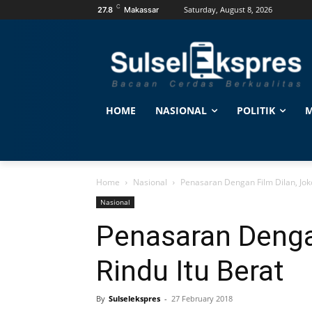
C
Saturday, August 8, 2026
27.8
Makassar
HOME
NASIONAL
POLITIK
M
Home
Nasional
Penasaran Dengan Film Dilan, Joko
Nasional
Penasaran Dengan
Rindu Itu Berat
By
Sulselekspres
-
27 February 2018