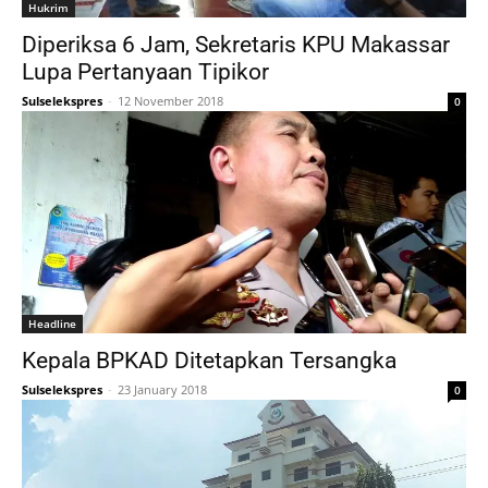
Hukrim
Diperiksa 6 Jam, Sekretaris KPU Makassar
Lupa Pertanyaan Tipikor
Sulselekspres
-
12 November 2018
0
Headline
Kepala BPKAD Ditetapkan Tersangka
Sulselekspres
-
23 January 2018
0