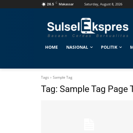
C
Saturday, August 8, 2026
26.5
Makassar
HOME
NASIONAL
POLITIK
M
Tags
Sample Tag
Tag:
Sample Tag Page T