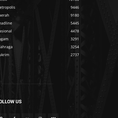
etropolis
9446
aerah
9180
eadline
5445
asional
4478
agam
3291
lahraga
3254
ukrim
2737
OLLOW US