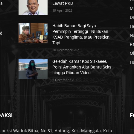
ra
Lewat PKB
M
19 April 2023
D
H
Habib Bahar: Bagi Saya
Pemimpin Tertinggi TNI Bukan
di
N
KSAD, Panglima, atau Presiden,
Tapi
R
20 December 2021
O
Geledah Kamar Kos Siskaeee,
H
Polisi Amankan Alat Bantu Seks
hingga Ribuan Video
7 December 2021
DAKSI
F
Inspeksi Waduk Bitoa, No.31, Antang, Kec. Manggala, Kota