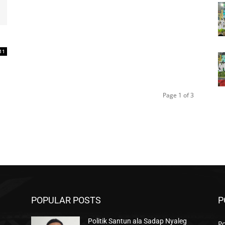
11
Page 1 of 3
POPULAR POSTS
P
Politik Santun ala Sadap Nyaleg
Po