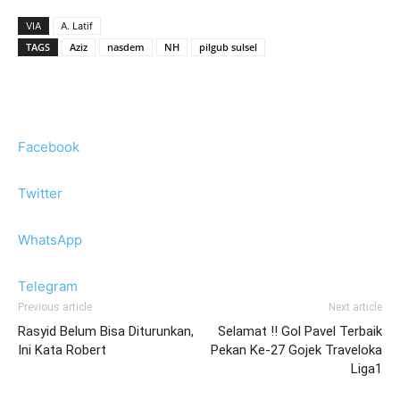
VIA
A. Latif
TAGS
Aziz
nasdem
NH
pilgub sulsel
Facebook
Twitter
WhatsApp
Telegram
Previous article
Next article
Rasyid Belum Bisa Diturunkan,
Selamat !! Gol Pavel Terbaik
Ini Kata Robert
Pekan Ke-27 Gojek Traveloka
Liga1