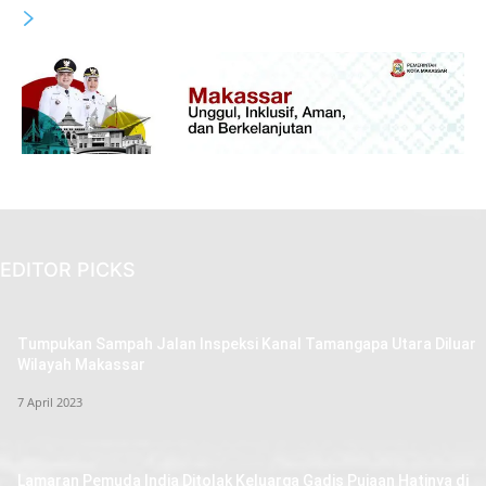
EDITOR PICKS
Tumpukan Sampah Jalan Inspeksi Kanal Tamangapa Utara Diluar
Wilayah Makassar
7 April 2023
Lamaran Pemuda India Ditolak Keluarga Gadis Pujaan Hatinya di