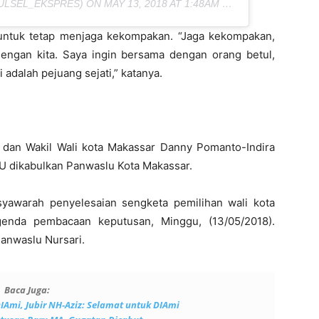
ULSEL_EKSPRES) ON
MAY 13, 2018 AT 1:48AM PDT
ntuk tetap menjaga kekompakan. “Jaga kekompakan,
dengan kita. Saya ingin bersama dengan orang betul,
adalah pejuang sejati,” katanya.
 dan Wakil Wali kota Makassar Danny Pomanto-Indira
PU dikabulkan Panwaslu Kota Makassar.
yawarah penyelesaian sengketa pemilihan wali kota
enda pembacaan keputusan, Minggu, (13/05/2018).
anwaslu Nursari.
Baca Juga:
Ami, Jubir NH-Aziz: Selamat untuk DIAmi