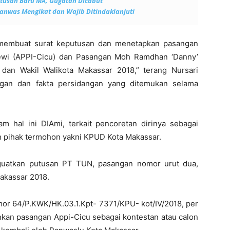
tusan Baru MA, Gugatan Dicabut
nwas Mengikat dan Wajib Ditindaklanjuti
membuat surat keputusan dan menetapkan pasangan
Dewi (APPI-Cicu) dan Pasangan Moh Ramdhan ‘Danny’
dan Wakil Walikota Makassar 2018,” terang Nursari
gan dan fakta persidangan yang ditemukan selama
m hal ini DIAmi, terkait pencoretan dirinya sebagai
eh pihak termohon yakni KPUD Kota Makassar.
guatkan putusan PT TUN, pasangan nomor urut dua,
Makassar 2018.
r 64/P.KWK/HK.03.1.Kpt- 7371/KPU- kot/IV/2018, per
hkan pasangan Appi-Cicu sebagai kontestan atau calon