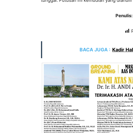
tunggal. Putusan ini kemudian yang dianuli
Penuli
BACA JUGA :
Kadir Ha