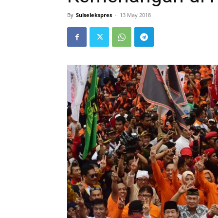
By
Sulselekspres
-
13 May 2018