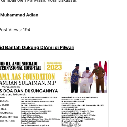
r kembali oleh Panwaslu Kota Makassar.
s: Muhammad Adlan
Post Views:
194
lid Bantah Dukung DIAmi di Pilwali