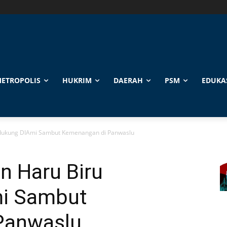
ETROPOLIS
HUKRIM
DAERAH
PSM
EDUKA
ndukung DIAmi Sambut Kemenangan di Panwaslu
n Haru Biru
i Sambut
Panwaslu