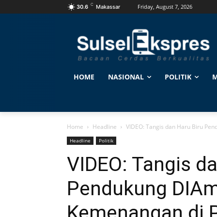
C
Friday, August 7, 2026
30.6
Makassar
HOME
NASIONAL
POLITIK
M
Home
Headline
VIDEO: Tangis dan Haru Biru Pe
Headline
Politik
VIDEO: Tangis da
Pendukung DIAm
Kemenangan di 