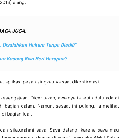
2018) siang.
BACA JUGA:
 Disalahkan Hukum Tanpa Diadili”
m Kosong Bisa Beri Harapan?
wat aplikasi pesan singkatnya saat dikonfirmasi.
esengajaan. Diceritakan, awalnya ia lebih dulu ada di
i bagian dalam. Namun, sesaat ini pulang, ia melihat
 di bagian luar.
 dan silaturahmi saya. Saya datangi karena saya mau
n-teman anggota dewan di sana,” ucap eks Wakil Ketua