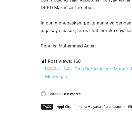
DPRD Makassar tersebut.
Ia pun menegaskan, pertemuannya dengan 
juga saya masuk, terus lihat mereka saya la
Penulis: Muhammad Adlan
Post Views:
168
BACA JUGA :
Cicu Bersama Istri Munafr
Menengah
Editor
Sulselekspres
TAGS
Appi-Cicu
Indira Mulyasari Paramastuti
Pi