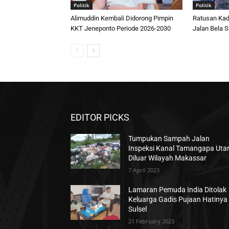
Politik
Politik
Alimuddin Kembali Didorong Pimpin
Ratusan Kad
KKT Jeneponto Periode 2026-2030
Jalan Bela S
EDITOR PICKS
Tumpukan Sampah Jalan
Inspeksi Kanal Tamangapa Uta
Diluar Wilayah Makassar
7 April 2023
Lamaran Pemuda India Ditolak
Keluarga Gadis Pujaan Hatinya 
Sulsel
21 February 2023