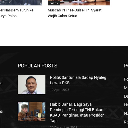
Politik
er NasDem Turun ke
Muscab PPP se-Sulsel: Ini Syarat
urya Paloh
Wajib Calon Ketua
POPULAR POSTS
P
Politik Santun ala Sadap Nyaleg
Po
ra
Lewat PKB
M
19 April 2023
D
H
Habib Bahar: Bagi Saya
Pemimpin Tertinggi TNI Bukan
di
N
KSAD, Panglima, atau Presiden,
Tapi
R
20 December 2021