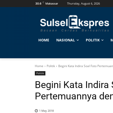
C
Thursday, August 6, 2026
30.6
Makassar
HOME
NASIONAL
POLITIK
M
Home
Politik
Begini Kata Indira Soal Foto Pertemua
Politik
Begini Kata Indira
Pertemuannya den
1 May 2018