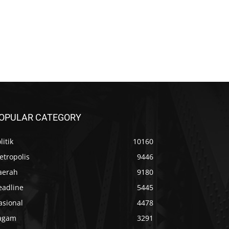
OPULAR CATEGORY
litik
10160
etropolis
9446
aerah
9180
eadline
5445
asional
4478
agam
3291