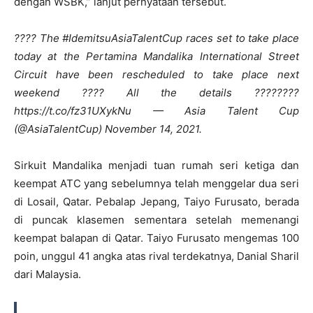
dengan WSBK,” lanjut pernyataan tersebut.
???? The #IdemitsuAsiaTalentCup races set to take place
today at the Pertamina Mandalika International Street
Circuit have been rescheduled to take place next
weekend ???? All the details ????????
https://t.co/fz31UXykNu — Asia Talent Cup
(@AsiaTalentCup) November 14, 2021.
Sirkuit Mandalika menjadi tuan rumah seri ketiga dan
keempat ATC yang sebelumnya telah menggelar dua seri
di Losail, Qatar. Pebalap Jepang, Taiyo Furusato, berada
di puncak klasemen sementara setelah memenangi
keempat balapan di Qatar. Taiyo Furusato mengemas 100
poin, unggul 41 angka atas rival terdekatnya, Danial Sharil
dari Malaysia.