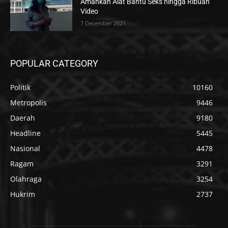
Amankan Alat Bantu Seks hingga Ribuan
Video
7 December 2021
POPULAR CATEGORY
Politik
10160
Metropolis
9446
Daerah
9180
Headline
5445
Nasional
4478
Ragam
3291
Olahraga
3254
Hukrim
2737