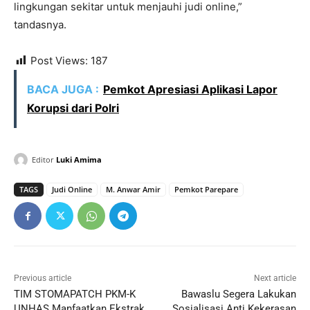
lingkungan sekitar untuk menjauhi judi online,”
tandasnya.
Post Views:
187
BACA JUGA :
Pemkot Apresiasi Aplikasi Lapor
Korupsi dari Polri
Editor
Luki Amima
TAGS
Judi Online
M. Anwar Amir
Pemkot Parepare
Previous article
Next article
TIM STOMAPATCH PKM-K
Bawaslu Segera Lakukan
UNHAS Manfaatkan Ekstrak
Sosialisasi Anti Kekerasan