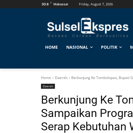
C
Friday, August 7, 2026
30.6
Makassar
HOME
NASIONAL
POLITIK
M
Home
Daerah
Berkunjung Ke Tombolopao, Bupati 
Daerah
Berkunjung Ke To
Sampaikan Progra
Serap Kebutuhan 