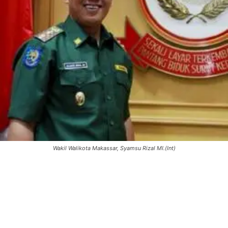
Wakil Walikota Makassar, Syamsu Rizal MI.(Int)
0