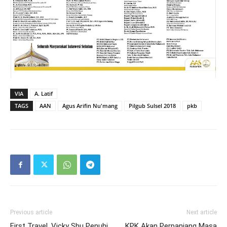
VIA
A. Latif
TAGS
AAN
Agus Arifin Nu'mang
Pilgub Sulsel 2018
pkb
Previous article
Next article
First Travel, Vicky Shu Penuhi
KPK Akan Perpanjang Masa