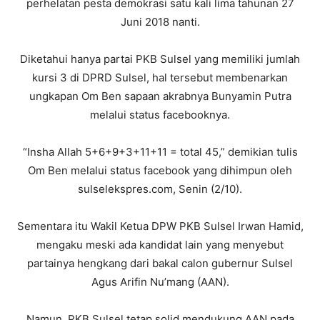
perhelatan pesta demokrasi satu kali lima tahunan 27
Juni 2018 nanti.
Diketahui hanya partai PKB Sulsel yang memiliki jumlah
kursi 3 di DPRD Sulsel, hal tersebut membenarkan
ungkapan Om Ben sapaan akrabnya Bunyamin Putra
melalui status facebooknya.
“Insha Allah 5+6+9+3+11+11 = total 45,” demikian tulis
Om Ben melalui status facebook yang dihimpun oleh
sulselekspres.com, Senin (2/10).
Sementara itu Wakil Ketua DPW PKB Sulsel Irwan Hamid,
mengaku meski ada kandidat lain yang menyebut
partainya hengkang dari bakal calon gubernur Sulsel
Agus Arifin Nu’mang (AAN).
Namun, PKB Sulsel tetap solid mendukung AAN pada