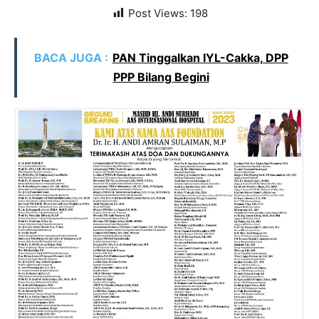
Post Views:
198
BACA JUGA :
PAN Tinggalkan IYL-Cakka, DPP
PPP Bilang Begini