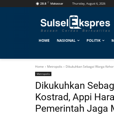
C
Thursday, August 6, 2026
28.8
Makassar
HOME
NASIONAL
POLITIK
M
Home
Metropolis
Dikukuhkan Sebagai Warga Kehorma
Metropolis
Dikukuhkan Sebag
Kostrad, Appi Hara
Pemerintah Jaga 