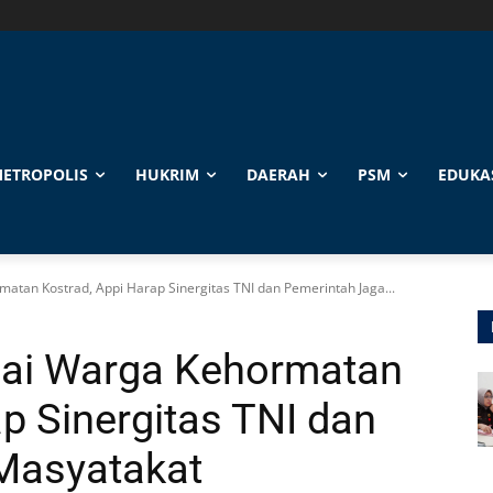
ETROPOLIS
HUKRIM
DAERAH
PSM
EDUKA
tan Kostrad, Appi Harap Sinergitas TNI dan Pemerintah Jaga...
ai Warga Kehormatan
p Sinergitas TNI dan
Masyatakat