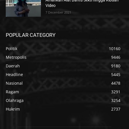
Amankan Alat Bantu Seks hingga Ribuan
Video
7 December 2021
POPULAR CATEGORY
Politik
10160
Metropolis
9446
Daerah
9180
Headline
5445
Nasional
4478
Ragam
3291
Olahraga
3254
Hukrim
2737