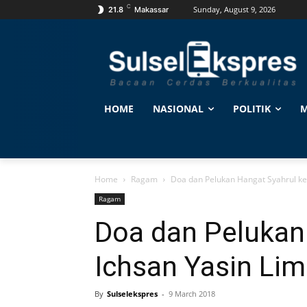
C
Sunday, August 9, 2026
21.8
Makassar
HOME
NASIONAL
POLITIK
M
Home
Ragam
Doa dan Pelukan Hangat Syahrul ke
Ragam
Doa dan Pelukan
Ichsan Yasin Li
By
Sulselekspres
-
9 March 2018