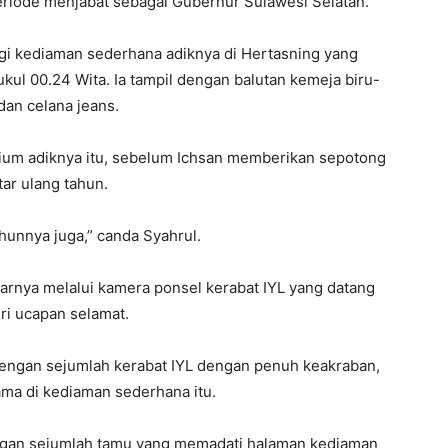
eriode menjabat sebagai Gubernur Sulawesi Selatan.
 kediaman sederhana adiknya di Hertasning yang
ukul 00.24 Wita. Ia tampil dengan balutan kemeja biru-
dan celana jeans.
cium adiknya itu, sebelum Ichsan memberikan sepotong
tar ulang tahun.
hunnya juga,” canda Syahrul.
arnya melalui kamera ponsel kerabat IYL yang datang
i ucapan selamat.
dengan sejumlah kerabat IYL dengan penuh keakraban,
ma di kediaman sederhana itu.
ngan sejumlah tamu yang memadati halaman kediaman