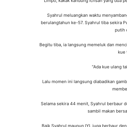
Limpo, kakak kandung Ichsan yang dua p
Syahrul meluangkan waktu menyambangi
berulangtahun ke-57. Syahrul tiba sekira P
putih 
Begitu tiba, ia langsung memeluk dan men
kue 
“Ada kue ulang ta
Lalu momen ini langsung diabadikan gamb
member
Selama sekira 44 menit, Syahrul berbaur 
sambil makan bersa
Baik Syahrul maupun IYL juga berbaur de