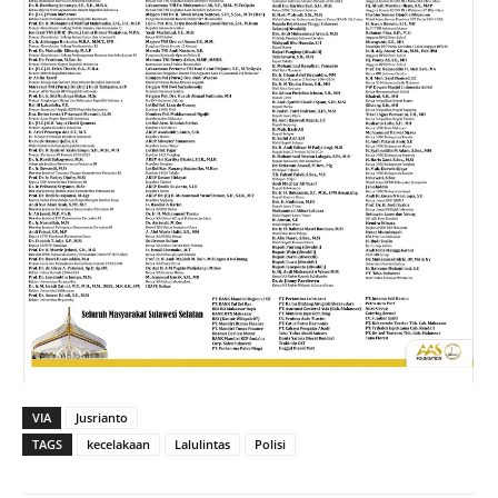
VIA
Jusrianto
TAGS
kecelakaan
Lalulintas
Polisi