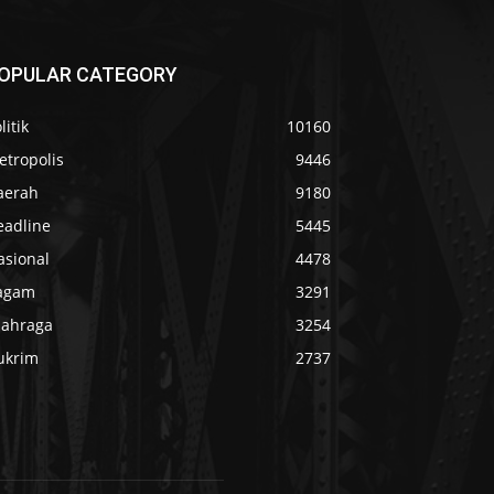
OPULAR CATEGORY
litik
10160
etropolis
9446
aerah
9180
eadline
5445
asional
4478
agam
3291
lahraga
3254
ukrim
2737