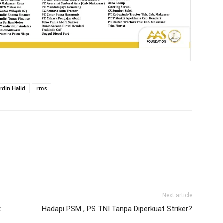
din Halid
rms
Next article
k
Hadapi PSM , PS TNI Tanpa Diperkuat Striker?