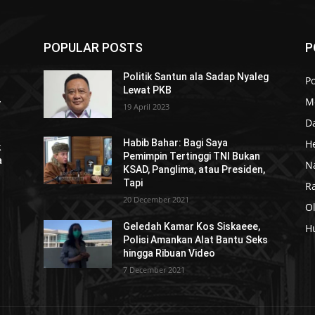
POPULAR POSTS
P
Politik Santun ala Sadap Nyaleg
Po
Lewat PKB
M
r
19 April 2023
D
H
Habib Bahar: Bagi Saya
k
Pemimpin Tertinggi TNI Bukan
a
N
KSAD, Panglima, atau Presiden,
Tapi
R
20 December 2021
O
Geledah Kamar Kos Siskaeee,
H
Polisi Amankan Alat Bantu Seks
hingga Ribuan Video
7 December 2021