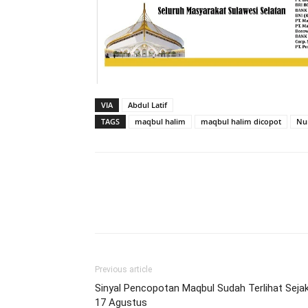
VIA
Abdul Latif
TAGS
maqbul halim
maqbul halim dicopot
Nur
Previous article
Sinyal Pencopotan Maqbul Sudah Terlihat Seja
17 Agustus