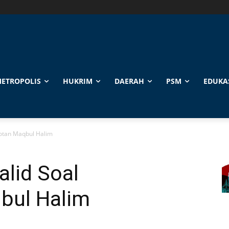
ETROPOLIS
HUKRIM
DAERAH
PSM
EDUKA
potan Maqbul Halim
alid Soal
bul Halim