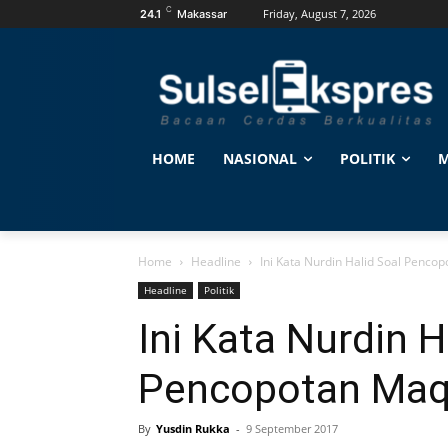
C
Friday, August 7, 2026
24.1
Makassar
HOME
NASIONAL
POLITIK
M
Home
Headline
Ini Kata Nurdin Halid Soal Penco
Headline
Politik
Ini Kata Nurdin H
Pencopotan Maq
By
Yusdin Rukka
-
9 September 2017