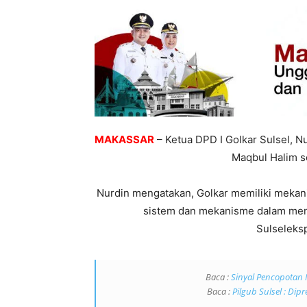
MAKASSAR
– Ketua DPD I Golkar Sulsel, N
Maqbul Halim se
Nurdin mengatakan, Golkar memiliki mekani
sistem dan mekanisme dalam mend
Sulseleksp
Baca :
Sinyal Pencopotan 
Baca :
Pilgub Sulsel : Dip