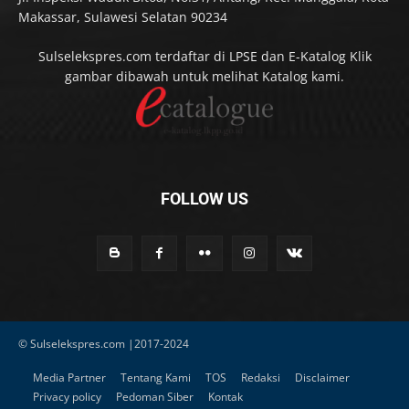
Makassar, Sulawesi Selatan 90234
Sulselekspres.com terdaftar di LPSE dan E-Katalog Klik
gambar dibawah untuk melihat Katalog kami.
FOLLOW US
© Sulselekspres.com |2017-2024
Media Partner
Tentang Kami
TOS
Redaksi
Disclaimer
Privacy policy
Pedoman Siber
Kontak