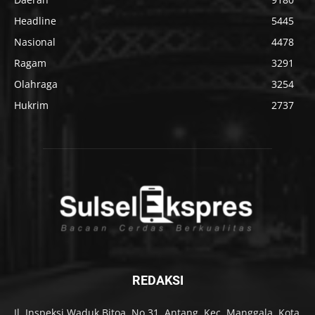
Headline
5445
Nasional
4478
Ragam
3291
Olahraga
3254
Hukrim
2737
REDAKSI
Jl. Inspeksi Waduk Bitoa, No.31, Antang, Kec. Manggala, Kota