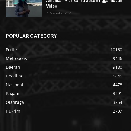
Amankan Alat Bantu Seks hingga Ribuan
Video
7 December 2021
POPULAR CATEGORY
Politik
10160
Metropolis
9446
Daerah
9180
Headline
5445
Nasional
4478
Ragam
3291
Olahraga
3254
Hukrim
2737