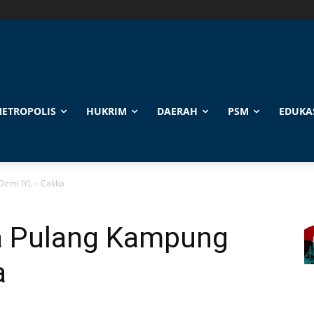
ETROPOLIS
HUKRIM
DAERAH
PSM
EDUKA
Demi IYL – Cakka
a Pulang Kampung
a