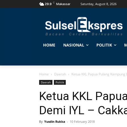
C
Saturday, August 8, 2026
29.9
Makassar
HOME
NASIONAL
POLITIK
M
Home
Daerah
Ketua KKL Papua Pulang Kampung 
Daerah
Politik
Ketua KKL Papu
Demi IYL – Cakk
By
Yusdin Rukka
-
10 February 2018