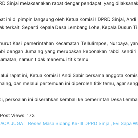
D Sinjai melaksanakan rapat dengar pendapat, yang dilaksanaka
at ini di pimpin langsung oleh Ketua Komisi I DPRD Sinjai, Andi 
ak terkait, Seperti Kepala Desa Lembang Lohe, Kepala Dusun T
urut Kasi pemerintahan Kecamatan Tellulimpoe, Nurbaya, yan
bi dengan Jumaing yang merupakan keponakan rabbi sendiri in
amatan, namun tidak menemui titik temu.
alui rapat ini, Ketua Komisi I Andi Sabir bersama anggota Ko
aing, dan melalui pertemuan ini diperoleh titik temu, agar seng
di, persoalan ini diserahkan kembali ke pemerintah Desa Lemba
Post Views:
173
ACA JUGA :
Reses Masa Sidang Ke-III DPRD Sinjai, Evi Sapa 