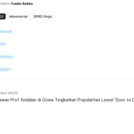
Editor
Yusdin Rukka
GS
Adventorial
DPRD Sinjai
cebook
tter
atsApp
egram
ious article
awan Prof Andalan di Gowa Tingkatkan Popularitas Lewat ‘Door to 