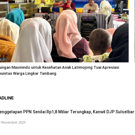
rah
ungan Masmindo untuk Kesehatan Anak Latimojong Tuai Apresiasi
unitas Warga Lingkar Tambang
ADLINE
enggelapan PPN Senilai Rp1,8 Miliar Terungkap, Kanwil DJP Sulselba
0 November 2025