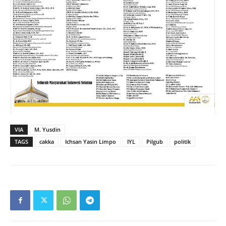
VIA
M. Yusdin
TAGS
cakka
Ichsan Yasin Limpo
IYL
Pilgub
politik