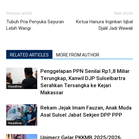
Previous article
Next article
Tubuh Pria Penyuka Sayuran
Ketua Hanura Inginkan Iqbal
Lebih Wangi
Djalil Jadi Wawali
RELATED ARTICLES
MORE FROM AUTHOR
Penggelapan PPN Senilai Rp1,8 Miliar
Terungkap, Kanwil DJP Sulselbartra
Serahkan Tersangka ke Kejari
Headline
Makassar
Rekam Jejak Imam Fauzan, Anak Muda
Asal Sulsel Jabat Sekjen DPP PPP
Headline
Unimerz Gelar PKKMB 2025/2026,