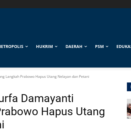
ETROPOLIS
HUKRIM
DAERAH
PSM
EDUKA
kung Langkah Prabowo Hapus Utang Nelayan dan Petani
Nurfa Damayanti
Prabowo Hapus Utang
i