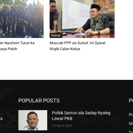
Politik
er NasDem Turun ke
Muscab PPP se-Sulsel: Ini Syarat
urya Paloh
Wajib Calon Ketua
POPULAR POSTS
P
Politik Santun ala Sadap Nyaleg
Po
ra
Lewat PKB
M
19 April 2023
D