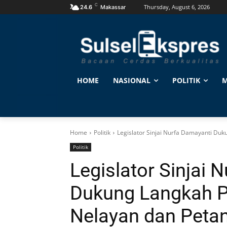
C
Thursday, August 6, 2026
24.6
Makassar
HOME
NASIONAL
POLITIK
M
Home
Politik
Legislator Sinjai Nurfa Damayanti Du
Politik
Legislator Sinjai 
Dukung Langkah 
Nelayan dan Petan