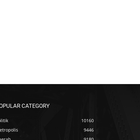
OPULAR CATEGORY
litik
10160
etropolis
9446
aerah
9180