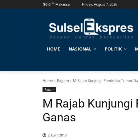
C
Friday, August 7, 2026
30.6
Makassar
HOME
NASIONAL
POLITIK
M
Home
Ragam
M Rajab Kunjungi Penderita Tumor G
Ragam
M Rajab Kunjungi 
Ganas
2 April 2018