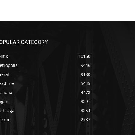
OPULAR CATEGORY
litik
10160
etropolis
9446
aerah
9180
eadline
5445
asional
4478
agam
3291
lahraga
3254
ukrim
2737