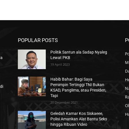
POPULAR POSTS
P
Politik Santun ala Sadap Nyaleg
Po
ra
Lewat PKB
M
19 April 2023
D
H
Habib Bahar: Bagi Saya
Pemimpin Tertinggi TNI Bukan
di
N
KSAD, Panglima, atau Presiden,
Tapi
R
20 December 2021
O
Geledah Kamar Kos Siskaeee,
H
Polisi Amankan Alat Bantu Seks
hingga Ribuan Video