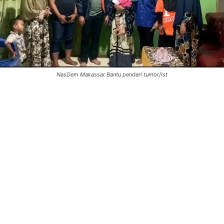
NasDem Makassar Bantu penderi tumor/Ist
0