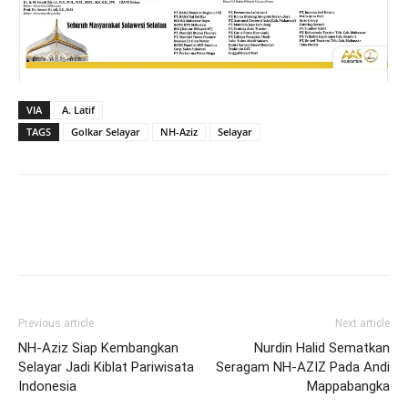
VIA
A. Latif
TAGS
Golkar Selayar
NH-Aziz
Selayar
Previous article
Next article
NH-Aziz Siap Kembangkan
Nurdin Halid Sematkan
Selayar Jadi Kiblat Pariwisata
Seragam NH-AZIZ Pada Andi
Indonesia
Mappabangka