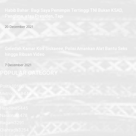
Habib Bahar: Bagi Saya Pemimpin Tertinggi TNI Bukan KSAD,
Panglima, atau Presiden, Tapi
20 December 2021
Geledah Kamar Kos Siskaeee, Polisi Amankan Alat Bantu Seks
hingga Ribuan Video
7 December 2021
POPULAR CATEGORY
Politik
10160
Metropolis
9446
Daerah
9180
Headline
5445
Nasional
4478
Ragam
3291
Olahraga
3254