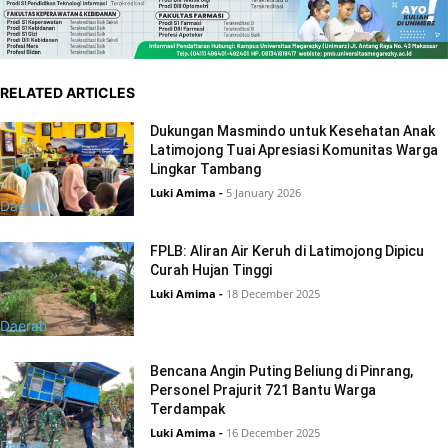
RELATED ARTICLES
Dukungan Masmindo untuk Kesehatan Anak
Latimojong Tuai Apresiasi Komunitas Warga
Lingkar Tambang
Luki Amima
-
5 January 2026
Daerah
FPLB: Aliran Air Keruh di Latimojong Dipicu
Curah Hujan Tinggi
Luki Amima
-
18 December 2025
Daerah
Bencana Angin Puting Beliung di Pinrang,
Personel Prajurit 721 Bantu Warga
Terdampak
Luki Amima
-
16 December 2025
Daerah