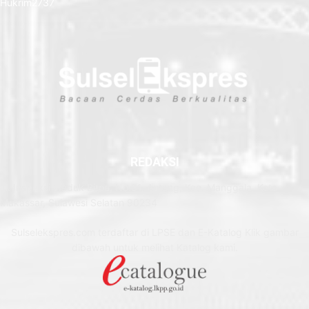
Hukrim
2737
REDAKSI
Jl. Inspeksi Waduk Bitoa, No.31, Antang, Kec. Manggala, Kota
Makassar, Sulawesi Selatan 90234
Sulselekspres.com terdaftar di LPSE dan E-Katalog Klik gambar
dibawah untuk melihat Katalog kami.