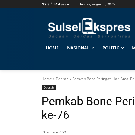
C
Friday, August 7, 2026
29.8
Makassar
HOME
NASIONAL
POLITIK
M
Home
Daerah
Pemkab Bone Peringati Hari Amal Bak
Daerah
Pemkab Bone Perin
ke-76
3 January 2022