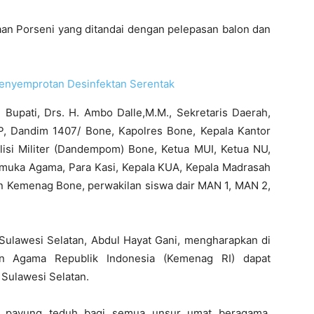
an Porseni yang ditandai dengan pelepasan balon dan
enyemprotan Desinfektan Serentak
l Bupati, Drs. H. Ambo Dalle,M.M., Sekretaris Daerah,
P, Dandim 1407/ Bone, Kapolres Bone, Kepala Kantor
si Militer (Dandempom) Bone, Ketua MUI, Ketua NU,
uka Agama, Para Kasi, Kepala KUA, Kepala Madrasah
n Kemenag Bone, perwakilan siswa dair MAN 1, MAN 2,
 Sulawesi Selatan, Abdul Hayat Gani, mengharapkan di
n Agama Republik Indonesia (Kemenag RI) dapat
Sulawesi Selatan.
ai payung teduh bagi semua unsur umat beragama,