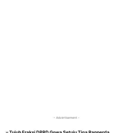
- Advertisement -
– Tujuh Fraksi DPRD Gowa Setuju Tiga Ranperda