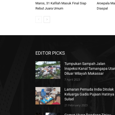
Maros, 31 Kafilah Masuk Final Siap
Aroepala Ma
Rebut Juara Umum
Diaspal
EDITOR PICKS
Tumpukan Sampah Jalan
Inspeksi Kanal Tamangapa Uta
Diluar Wilayah Makassar
7 April 2023
Lamaran Pemuda India Ditolak
Keluarga Gadis Pujaan Hatinya 
Sulsel
21 February 2023
Camat Ujung Pandang Tinjau