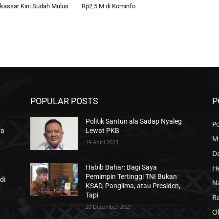
kassar Kini Sudah Mulus
Rp2,5 M di Kominfo
POPULAR POSTS
P
Politik Santun ala Sadap Nyaleg
Po
ra
Lewat PKB
M
19 April 2023
D
H
Habib Bahar: Bagi Saya
Pemimpin Tertinggi TNI Bukan
di
N
KSAD, Panglima, atau Presiden,
Tapi
R
20 December 2021
O