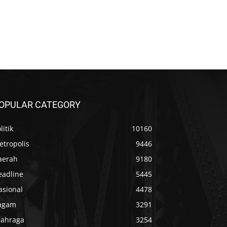
OPULAR CATEGORY
litik
10160
etropolis
9446
aerah
9180
eadline
5445
asional
4478
agam
3291
lahraga
3254