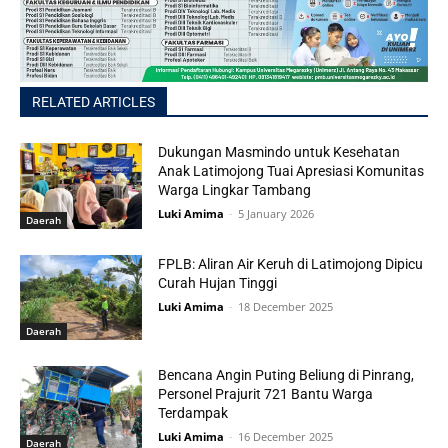
RELATED ARTICLES
Dukungan Masmindo untuk Kesehatan
Anak Latimojong Tuai Apresiasi Komunitas
Warga Lingkar Tambang
Luki Amima
-
5 January 2026
Daerah
FPLB: Aliran Air Keruh di Latimojong Dipicu
Curah Hujan Tinggi
Luki Amima
-
18 December 2025
Daerah
Bencana Angin Puting Beliung di Pinrang,
Personel Prajurit 721 Bantu Warga
Terdampak
Luki Amima
-
16 December 2025
Daerah