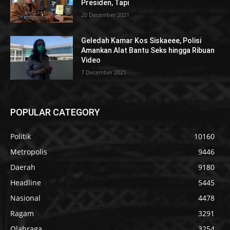
Presiden, Tapi
20 December 2021
Geledah Kamar Kos Siskaeee, Polisi
Amankan Alat Bantu Seks hingga Ribuan
Video
7 December 2021
POPULAR CATEGORY
Politik
10160
Metropolis
9446
Daerah
9180
Headline
5445
Nasional
4478
Ragam
3291
Olahraga
3254