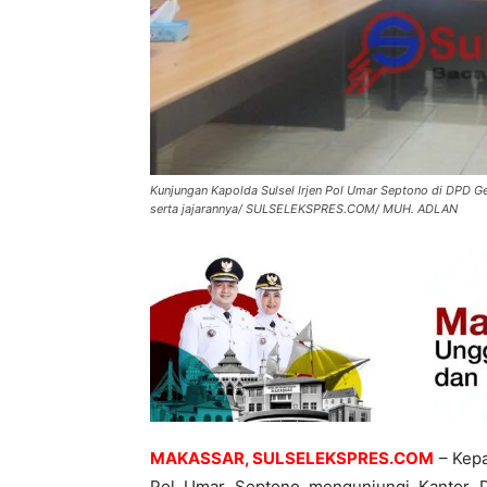
Kunjungan Kapolda Sulsel Irjen Pol Umar Septono di DPD Ge
serta jajarannya/ SULSELEKSPRES.COM/ MUH. ADLAN
MAKASSAR, SULSELEKSPRES.COM
– Kepa
Pol Umar Septono mengunjungi Kantor D