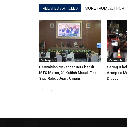
RELATED ARTICLES
MORE FROM AUTHOR
Metropolis
Metropolis
Perwakilan Makassar Berkibar di
Sering Dike
MTQ Maros, 31 Kafilah Masuk Final
Aroepala Ma
Siap Rebut Juara Umum
Diaspal