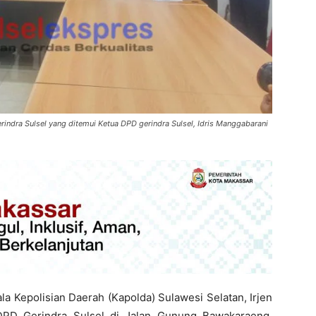
rindra Sulsel yang ditemui Ketua DPD gerindra Sulsel, Idris Manggabarani
la Kepolisian Daerah (Kapolda) Sulawesi Selatan, Irjen
PD Gerindra Sulsel di Jalan Gunung Bawakaraeng,