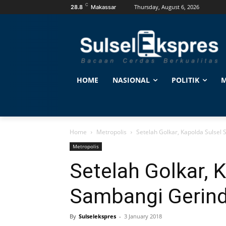
C
Thursday, August 6, 2026
28.8
Makassar
HOME
NASIONAL
POLITIK
M
Home
Metropolis
Setelah Golkar, Kapolda Sulsel
Metropolis
Setelah Golkar, 
Sambangi Gerind
By
Sulselekspres
-
3 January 2018