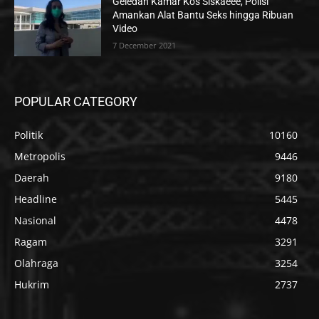
Geledah Kamar Kos Siskaeee, Polisi
Amankan Alat Bantu Seks hingga Ribuan
Video
7 December 2021
POPULAR CATEGORY
Politik
10160
Metropolis
9446
Daerah
9180
Headline
5445
Nasional
4478
Ragam
3291
Olahraga
3254
Hukrim
2737