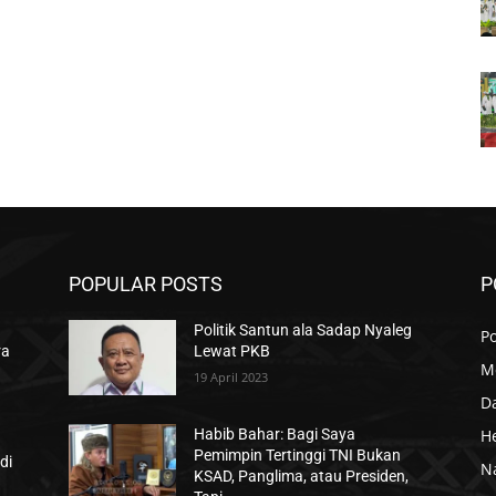
POPULAR POSTS
P
Politik Santun ala Sadap Nyaleg
Po
ra
Lewat PKB
M
19 April 2023
D
H
Habib Bahar: Bagi Saya
Pemimpin Tertinggi TNI Bukan
di
N
KSAD, Panglima, atau Presiden,