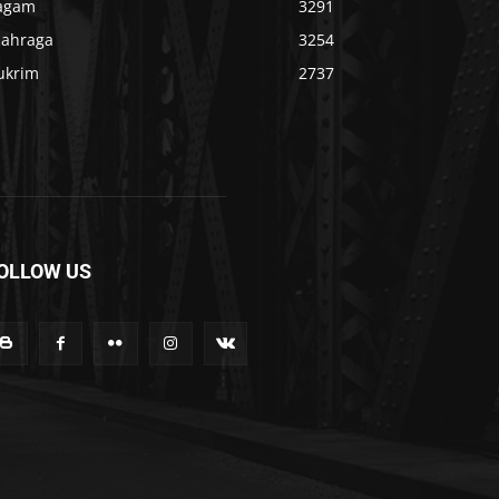
agam
3291
lahraga
3254
ukrim
2737
OLLOW US