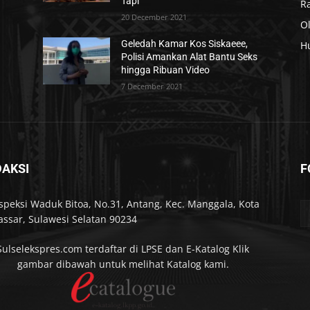
Tapi
R
20 December 2021
O
Geledah Kamar Kos Siskaeee,
H
Polisi Amankan Alat Bantu Seks
hingga Ribuan Video
7 December 2021
DAKSI
F
Inspeksi Waduk Bitoa, No.31, Antang, Kec. Manggala, Kota
ssar, Sulawesi Selatan 90234
Sulselekspres.com terdaftar di LPSE dan E-Katalog Klik
gambar dibawah untuk melihat Katalog kami.