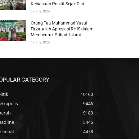
Kebiasaan Positif Sejak Dini
17 July 2026
Orang Tua Muhammad Yusuf
Firzatullah Apresiasi RHIS dalam
Membentuk Pribadi Islami
17 July 2026
OPULAR CATEGORY
litik
10160
etropolis
9446
aerah
9180
eadline
5445
asional
4478