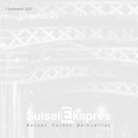
7 December 2021
POPULAR CATEGORY
Politik
10160
Metropolis
9446
Daerah
9180
Headline
5445
Nasional
4478
Ragam
3291
Olahraga
3254
Hukrim
2737