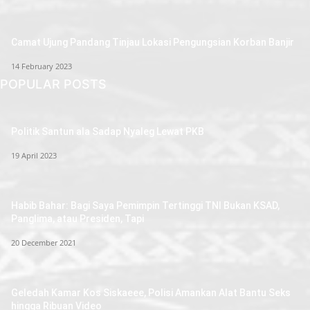
Camat Ujung Pandang Tinjau Lokasi Pengungsian Korban Banjir
14 February 2023
POPULAR POSTS
Politik Santun ala Sadap Nyaleg Lewat PKB
19 April 2023
Habib Bahar: Bagi Saya Pemimpin Tertinggi TNI Bukan KSAD,
Panglima, atau Presiden, Tapi
20 December 2021
Geledah Kamar Kos Siskaeee, Polisi Amankan Alat Bantu Seks
hingga Ribuan Video