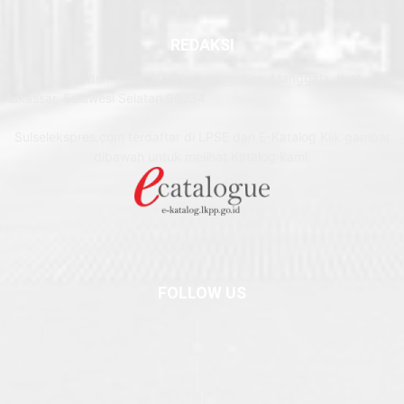
REDAKSI
Jl. Inspeksi Waduk Bitoa, No.31, Antang, Kec. Manggala, Kota
Makassar, Sulawesi Selatan 90234
Sulselekspres.com terdaftar di LPSE dan E-Katalog Klik gambar
dibawah untuk melihat Katalog kami.
FOLLOW US