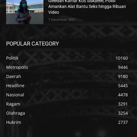
Geledah Kamar Kos Siskaeee, Polisi
Amankan Alat Bantu Seks hingga Ribuan
Video
7 December 2021
POPULAR CATEGORY
Politik
10160
Metropolis
9446
Daerah
9180
Headline
5445
Nasional
4478
Ragam
3291
Olahraga
3254
Hukrim
2737