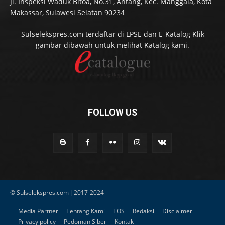
Jl. Inspeksi Waduk Bitoa, No.31, Antang, Kec. Manggala, Kota
Makassar, Sulawesi Selatan 90234
Sulselekspres.com terdaftar di LPSE dan E-Katalog Klik
gambar dibawah untuk melihat Katalog kami.
FOLLOW US
© Sulselekspres.com |2017-2024
Media Partner
Tentang Kami
TOS
Redaksi
Disclaimer
Privacy policy
Pedoman Siber
Kontak