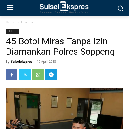
Home
Hukrim
Hukrim
45 Botol Miras Tanpa Izin
Diamankan Polres Soppeng
By
Sulselekspres
-
19 April 2018