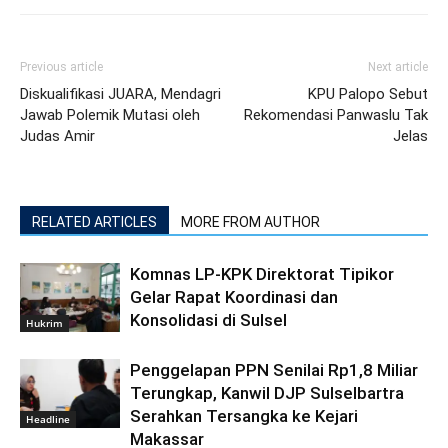
Previous article
Next article
Diskualifikasi JUARA, Mendagri
KPU Palopo Sebut
Jawab Polemik Mutasi oleh
Rekomendasi Panwaslu Tak
Judas Amir
Jelas
RELATED ARTICLES
MORE FROM AUTHOR
Komnas LP-KPK Direktorat Tipikor
Gelar Rapat Koordinasi dan
Konsolidasi di Sulsel
Hukrim
Penggelapan PPN Senilai Rp1,8 Miliar
Terungkap, Kanwil DJP Sulselbartra
Serahkan Tersangka ke Kejari
Headline
Makassar